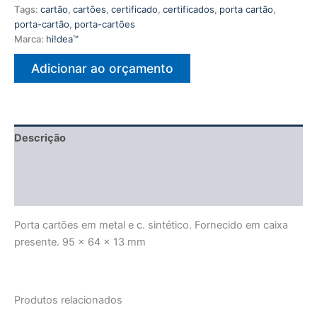
Tags:
cartão
,
cartões
,
certificado
,
certificados
,
porta cartão
,
porta-cartão
,
porta-cartões
Marca:
hi!dea™
Adicionar ao orçamento
Descrição
Informação adicional
Avaliações (0)
Porta cartões em metal e c. sintético. Fornecido em caixa
presente. 95 x 64 x 13 mm
Produtos relacionados