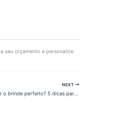
a seu orçamento e personalize
NEXT
Como escolher o brinde perfeito? 5 dicas para não errar no seu evento.