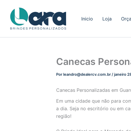
Ir
para
Inicio
Loja
Orç
o
conteúdo
Canecas Person
Por
leandro@dealercv.com.br
/
janeiro 2
Canecas Personalizadas em Guaru
Em uma cidade que não para c
a dia. Seja no escritório ou em c
região!