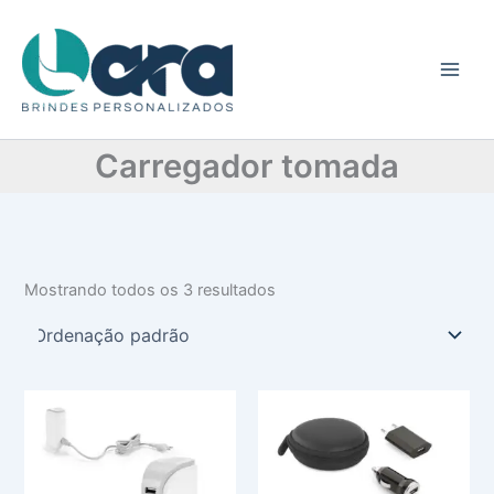
C
Ir
a
para
t
o
e
conteúdo
g
o
r
Carregador tomada
i
a
Mostrando todos os 3 resultados