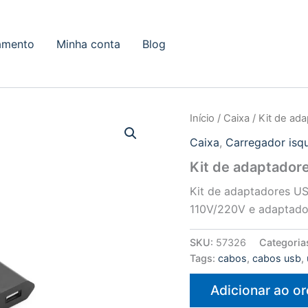
amento
Minha conta
Blog
Início
/
Caixa
/ Kit de ad
Caixa
,
Carregador isq
Kit de adaptado
Kit de adaptadores US
110V/220V e adaptado
SKU:
57326
Categoria
Tags:
cabos
,
cabos usb
,
Adicionar ao o