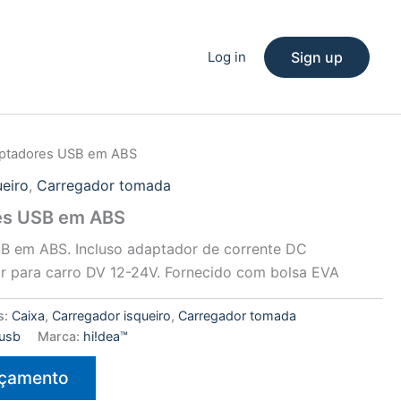
Log in
Sign up
aptadores USB em ABS
ueiro
,
Carregador tomada
res USB em ABS
B em ABS. Incluso adaptador de corrente DC
r para carro DV 12-24V. Fornecido com bolsa EVA
s:
Caixa
,
Carregador isqueiro
,
Carregador tomada
usb
Marca:
hi!dea™
rçamento