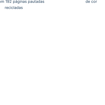
com 192 páginas pautadas
de cor
recicladas