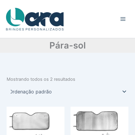
C
Ir
a
para
t
o
e
conteúdo
g
o
r
Pára-sol
i
a
Mostrando todos os 2 resultados