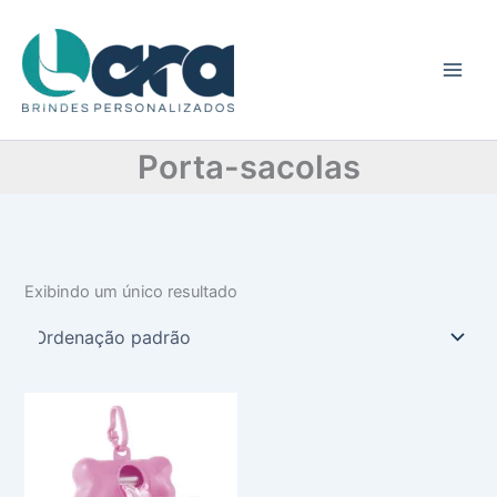
C
Ir
a
para
t
o
e
conteúdo
g
o
r
Porta-sacolas
i
a
Exibindo um único resultado