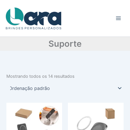
C
Ir
a
para
t
o
e
conteúdo
g
o
r
Suporte
i
a
Mostrando todos os 14 resultados