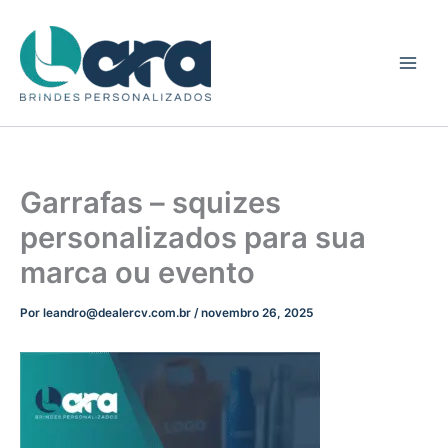
Ir
para
o
conteúdo
Garrafas – squizes
personalizados para sua
marca ou evento
Por
leandro@dealercv.com.br
/
novembro 26, 2025