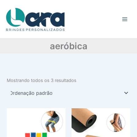
C
Ir
a
para
t
o
e
conteúdo
g
o
r
aeróbica
i
a
Mostrando todos os 3 resultados