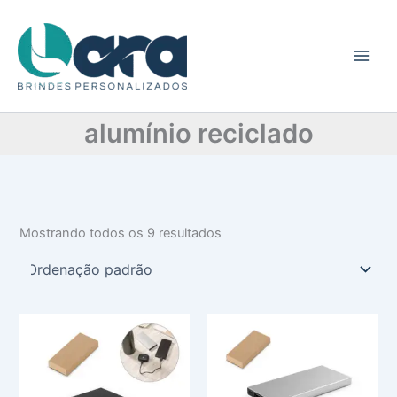
C
Ir
a
para
t
o
e
conteúdo
g
o
r
alumínio reciclado
i
a
Mostrando todos os 9 resultados