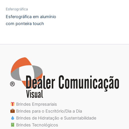
Esferográfica
Esferográfica em alumínio
com ponteira touch
Brindes Empresariais
Brindes para o Escritório/Dia a Dia
Brindes de Hidratação e Sustentabilidade
Brindes Tecnológicos