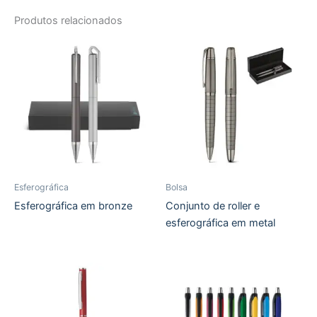
Produtos relacionados
Esferográfica
Bolsa
Esferográfica em bronze
Conjunto de roller e
esferográfica em metal