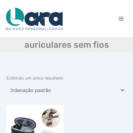
C
Ir
a
para
t
o
e
conteúdo
g
o
r
auriculares sem fios
i
a
Exibindo um único resultado