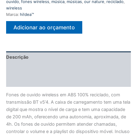
ouvido
,
fones wireless
,
música
,
músicas
,
our nature
,
reciclado
,
wireless
Marca:
hi!dea™
Adicionar ao orçamento
Descrição
Informação adicional
Avaliações (0)
Fones de ouvido wireless em ABS 100% reciclado, com
transmissão BT v5’4. A caixa de carregamento tem uma tela
digital que mostra o nível de carga e tem uma capacidade
de 200 mAh, oferecendo uma autonomia, aproximada, de
4h. Os fones de ouvido permitem atender chamadas,
controlar o volume e a playlist do dispositivo móvel. Incluso