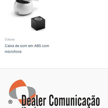
Coluna
Caixa de som em ABS com
microfone