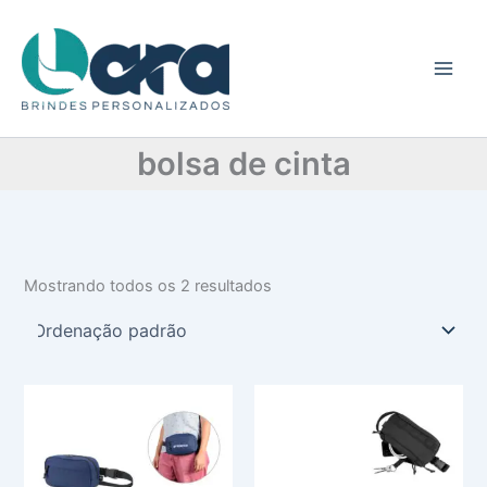
C
Ir
a
para
t
o
e
conteúdo
g
o
r
bolsa de cinta
i
a
Mostrando todos os 2 resultados