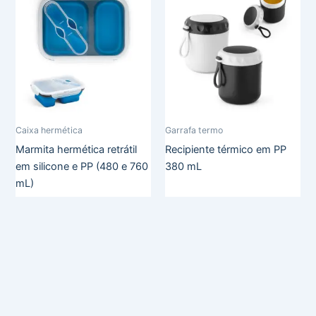
Caixa hermética
Garrafa termo
Marmita hermética retrátil
Recipiente térmico em PP
em silicone e PP (480 e 760
380 mL
mL)