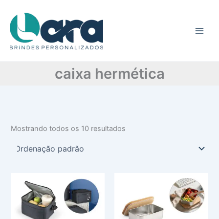
C
Ir
a
para
t
o
e
conteúdo
g
o
r
caixa hermética
i
a
Mostrando todos os 10 resultados