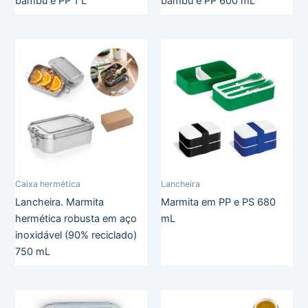
bambu e PP 1 L
bambu e PP 600 mL
Caixa hermética
Lancheira
Lancheira. Marmita
Marmita em PP e PS 680
hermética robusta em aço
mL
inoxidável (90% reciclado)
750 mL