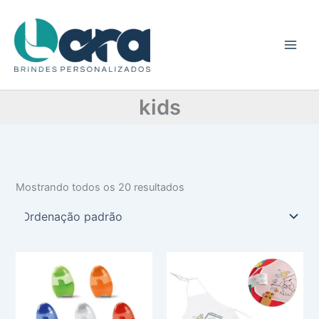
C
Ir
a
para
t
o
e
conteúdo
g
o
r
kids
i
a
Mostrando todos os 20 resultados