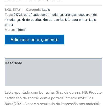
SKU:
51721
Categoria:
Lápis
Tags:
91721
,
certificado
,
colorir
,
criança
,
crianças
,
escolar
,
kids
,
kit criança
,
kit de escrita
,
kits de escrita
,
kits para pintar
,
lápis
,
pintar
Marca:
hi!dea™
Adicionar ao orçamento
Descrição
Informação adicional
Avaliações (0)
Lápis apontado com borracha. Grau de dureza: HB. Produto
certificado de acordo com a portaria Inmetro nº423 de
8/out/2021. A cor e o resultado da impressão nos materiais