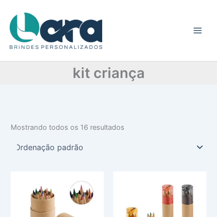
C
Ir
a
para
t
o
e
conteúdo
g
o
r
kit criança
i
a
Mostrando todos os 16 resultados