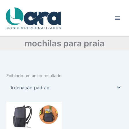
C
Ir
a
para
t
o
e
conteúdo
g
o
r
mochilas para praia
i
a
Exibindo um único resultado