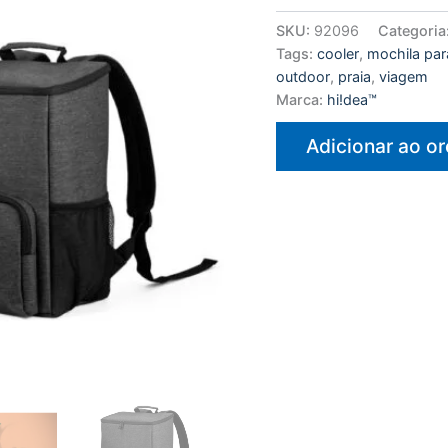
SKU:
92096
Categoria
Tags:
cooler
,
mochila par
outdoor
,
praia
,
viagem
Marca:
hi!dea™
Adicionar ao o