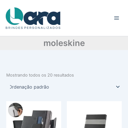
C
Ir
a
para
t
o
e
conteúdo
g
o
r
moleskine
i
a
Mostrando todos os 20 resultados