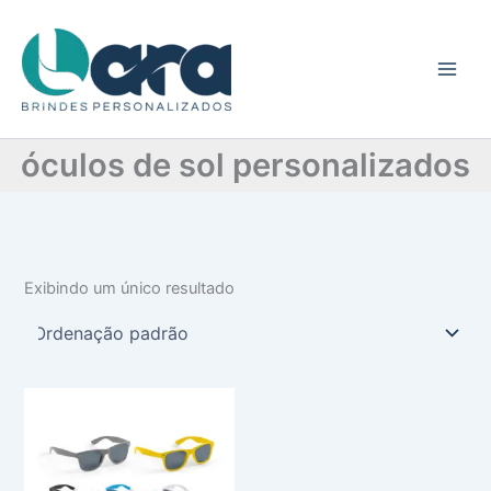
C
Ir
a
para
t
o
e
conteúdo
g
o
r
óculos de sol personalizados
i
a
Exibindo um único resultado