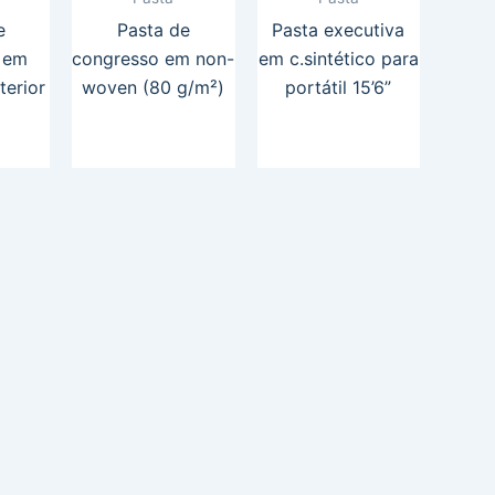
e
Pasta de
Pasta executiva
 em
congresso em non-
em c.sintético para
terior
woven (80 g/m²)
portátil 15’6”
o