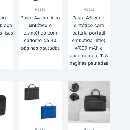
Pasta
Pasta
 em
Pasta A4 em linho
Pasta A5 em c.
 bloco
sintético e
sintético com
 lisas
c.sintético com
bateria portátil
caderno de 40
embutida (lítio)
páginas pautadas
4’000 mAh e
caderno com 128
páginas pautadas
Pasta
Pasta