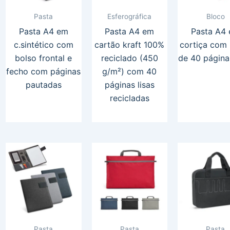
Pasta
Esferográfica
Bloco
Pasta A4 em
Pasta A4 em
Pasta A4
c.sintético com
cartão kraft 100%
cortiça com
bolso frontal e
reciclado (450
de 40 páginas
fecho com páginas
g/m²) com 40
pautadas
páginas lisas
recicladas
Pasta
Pasta
Pasta