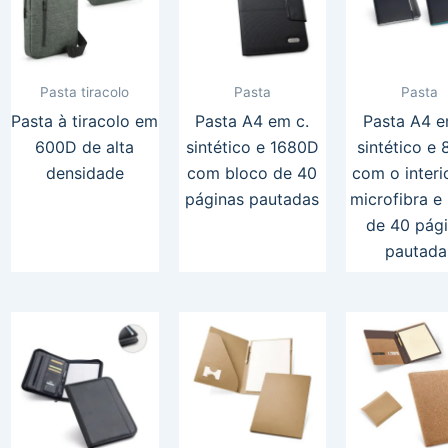
Pasta tiracolo
Pasta
Pasta
Pasta à tiracolo em
Pasta A4 em c.
Pasta A4 e
600D de alta
sintético e 1680D
sintético e
densidade
com bloco de 40
com o interi
páginas pautadas
microfibra e
de 40 pág
pautada