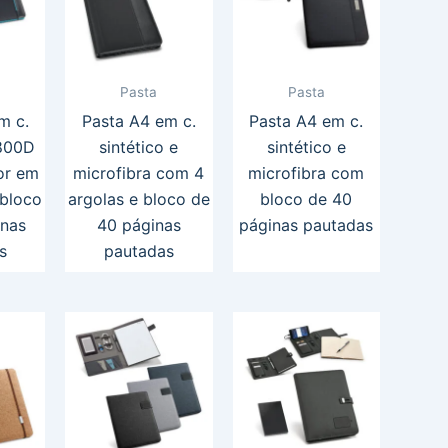
Pasta
Pasta
m c.
Pasta A4 em c.
Pasta A4 em c.
 800D
sintético e
sintético e
or em
microfibra com 4
microfibra com
 bloco
argolas e bloco de
bloco de 40
inas
40 páginas
páginas pautadas
s
pautadas