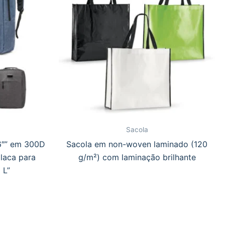
Sacola
6″” em 300D
Sacola em non-woven laminado (120
laca para
g/m²) com laminação brilhante
 L”