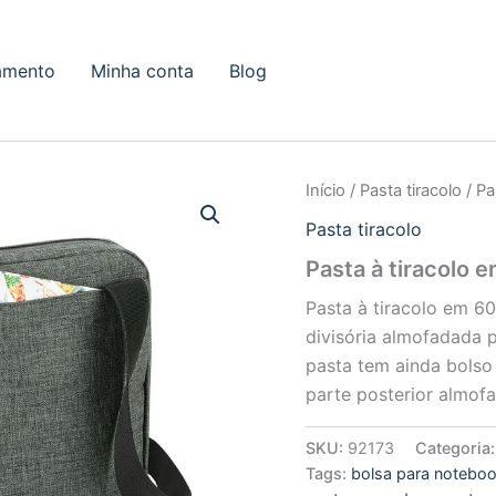
amento
Minha conta
Blog
Início
/
Pasta tiracolo
/ Pa
Pasta tiracolo
Pasta à tiracolo 
Pasta à tiracolo em 6
divisória almofadada p
pasta tem ainda bolso 
parte posterior almof
SKU:
92173
Categoria
Tags:
bolsa para notebo