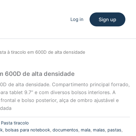
Log in
Sign up
sta à tiracolo em 600D de alta densidade
em 600D de alta densidade
00D de alta densidade. Compartimento principal forrado,
ara tablet 9.7” e com diversos bolsos interiores. A
frontal e bolso posterior, alça de ombro ajustável e
adada
:
Pasta tiracolo
ok
,
bolsas para notebook
,
documentos
,
mala
,
malas
,
pastas
,