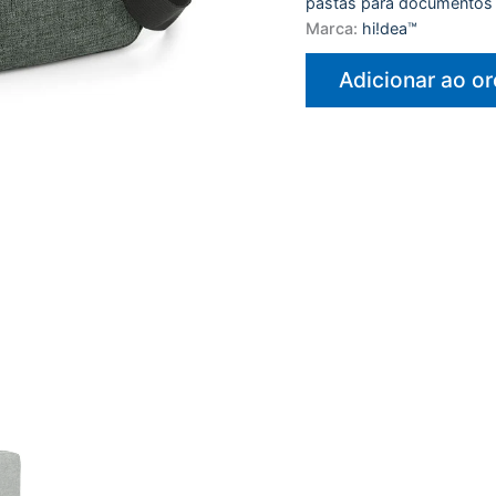
pastas para documentos
Marca:
hi!dea™
Adicionar ao o