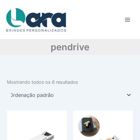
C
Ir
a
para
t
o
e
conteúdo
g
o
r
pendrive
i
a
Mostrando todos os 6 resultados