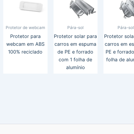
Protetor de webcam
Pára-sol
Pára-sol
Protetor para
Protetor solar para
Protetor sola
webcam em ABS
carros em espuma
carros em e
100% reciclado
de PE e forrado
PE e forrad
com 1 folha de
folha de alu
alumínio