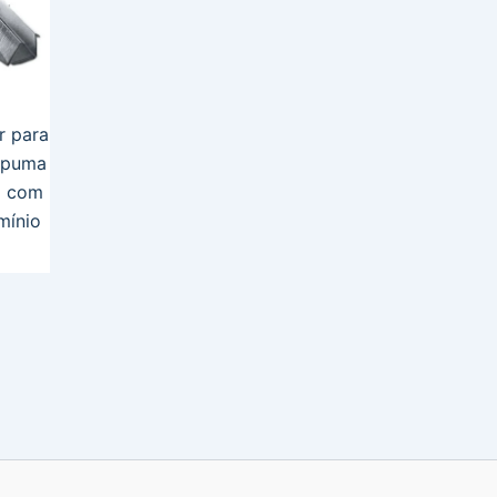
r para
spuma
o com
mínio