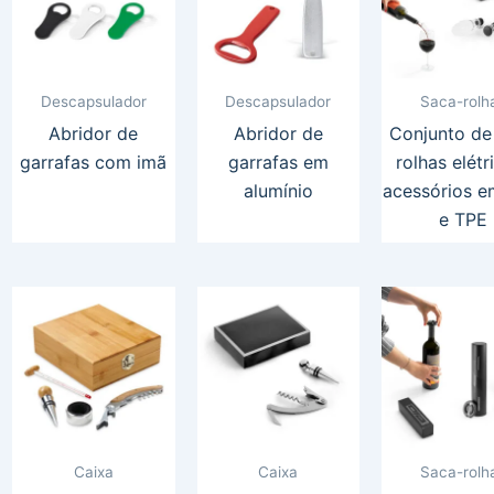
Descapsulador
Descapsulador
Saca-rolh
Abridor de
Abridor de
Conjunto de
garrafas com imã
garrafas em
rolhas elétr
alumínio
acessórios 
e TPE
Caixa
Caixa
Saca-rolh