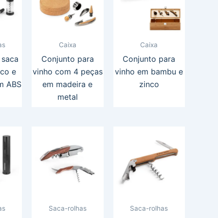
as
Caixa
Caixa
 saca
Conjunto para
Conjunto para
ico e
vinho com 4 peças
vinho em bambu e
em ABS
em madeira e
zinco
metal
as
Saca-rolhas
Saca-rolhas