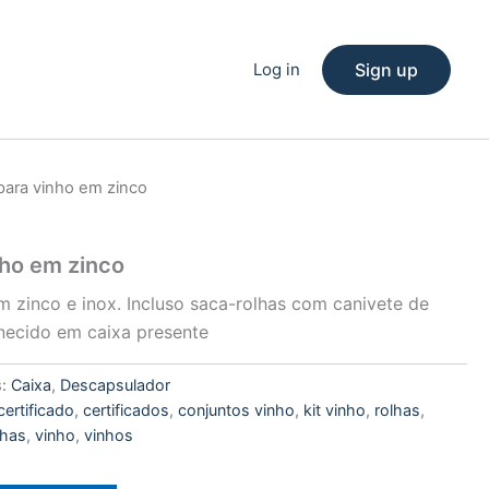
Log in
Sign up
para vinho em zinco
nho em zinco
m zinco e inox. Incluso saca-rolhas com canivete de
rnecido em caixa presente
s:
Caixa
,
Descapsulador
certificado
,
certificados
,
conjuntos vinho
,
kit vinho
,
rolhas
,
lhas
,
vinho
,
vinhos