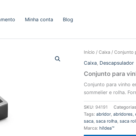
amento
Minha conta
Blog
Início
/
Caixa
/ Conjunto 
Caixa
,
Descapsulador
Conjunto para vi
Conjunto para vinho e
sommelier e rolha. Fo
SKU:
94191
Categoria
Tags:
abridor
,
abridores
,
saca
,
saca rolha
,
saca ro
Marca:
hi!dea™