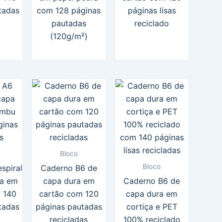
tadas
com 128 páginas
páginas lisas
pautadas
reciclado
(120g/m²)
Bloco
Bloco
spiral
Caderno B6 de
ra em
capa dura em
Caderno B6 de
 140
cartão com 120
capa dura em
tadas
páginas pautadas
cortiça e PET
recicladas
100% reciclado