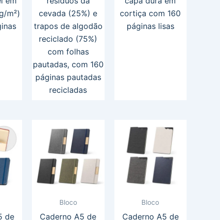
el em
resíduos da
capa dura em
 g/m²)
cevada (25%) e
cortiça com 160
inas
trapos de algodão
páginas lisas
reciclado (75%)
com folhas
pautadas, com 160
páginas pautadas
recicladas
Bloco
Bloco
5 de
Caderno A5 de
Caderno A5 de