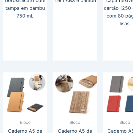
borossilicato com
1 em ABS e bambu
capa flexív
tampa em bambu
cartão (250
750 mL
com 80 pág
lisas
Bloco
Bloco
Bloco
Caderno A5 de
Caderno A5 de
Caderno A