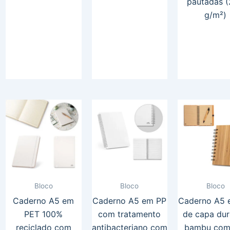
pautadas 
g/m²)
Bloco
Bloco
Bloco
Caderno A5 em
Caderno A5 em PP
Caderno A5 e
PET 100%
com tratamento
de capa du
reciclado com
antibacteriano com
bambu com