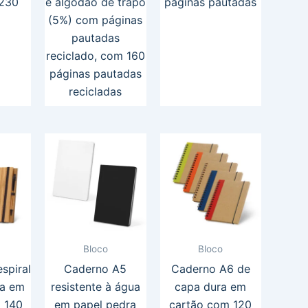
(230
e algodão de trapo
páginas pautadas
(5%) com páginas
pautadas
reciclado, com 160
páginas pautadas
recicladas
Bloco
Bloco
spiral
Caderno A5
Caderno A6 de
ra em
resistente à água
capa dura em
 140
em papel pedra
cartão com 120