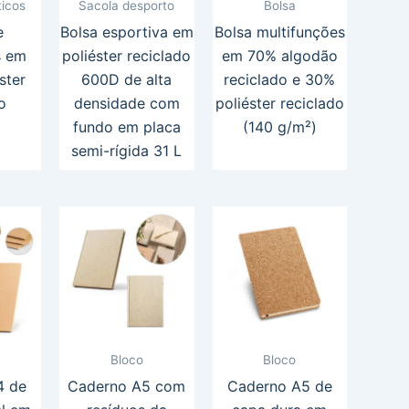
icos
Sacola desporto
Bolsa
e
Bolsa esportiva em
Bolsa multifunções
s em
poliéster reciclado
em 70% algodão
ster
600D de alta
reciclado e 30%
o
densidade com
poliéster reciclado
fundo em placa
(140 g/m²)
semi-rígida 31 L
Bloco
Bloco
4 de
Caderno A5 com
Caderno A5 de