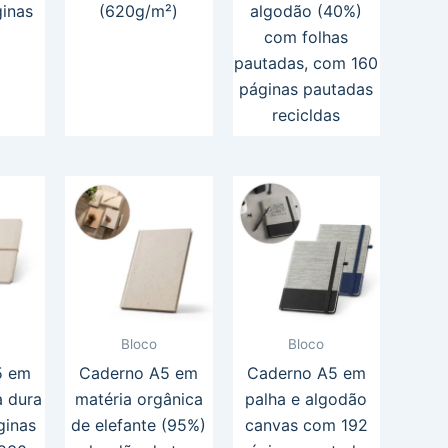
inas
(620g/m²)
algodão (40%)
com folhas
pautadas, com 160
páginas pautadas
recicldas
Bloco
Bloco
5 em
Caderno A5 em
Caderno A5 em
a dura
matéria orgânica
palha e algodão
ginas
de elefante (95%)
canvas com 192