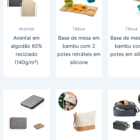
Avental
Tábua
Tábua
Avental em
Base de mesa em
Base de me
algodão 60%
bambu com 2
bambu co
reciclado
potes retráteis em
potes em sil
(140g/m²)
silicone