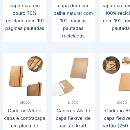
capa dura em
capa dura em
capa dura e
couro 70%
palha natural com
100% recic
reciclado com 192
192 páginas
com 192 pá
páginas pautadas
pautadas
pautada
recicladas
Bloco
Bloco
Bloco
Caderno A5 de
Caderno A5 de
Caderno A
capa e contracapa
capa flexível de
capa flexív
em placa de
cartão kraft
cartão (250