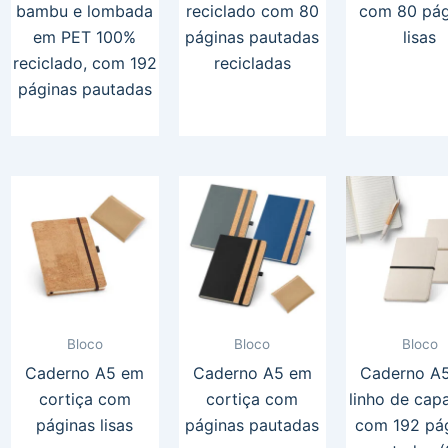
bambu e lombada
reciclado com 80
com 80 pág
em PET 100%
páginas pautadas
lisas
reciclado, com 192
recicladas
páginas pautadas
Bloco
Bloco
Bloco
Caderno A5 em
Caderno A5 em
Caderno A
cortiça com
cortiça com
linho de cap
páginas lisas
páginas pautadas
com 192 pá