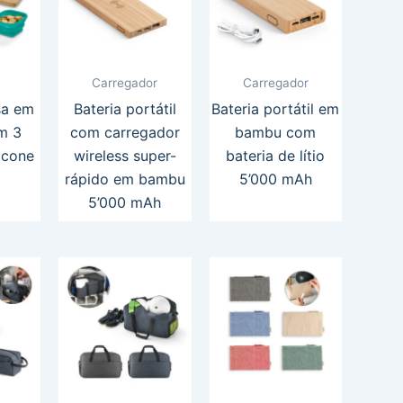
Carregador
Carregador
sa em
Bateria portátil
Bateria portátil em
m 3
com carregador
bambu com
icone
wireless super-
bateria de lítio
rápido em bambu
5’000 mAh
5’000 mAh