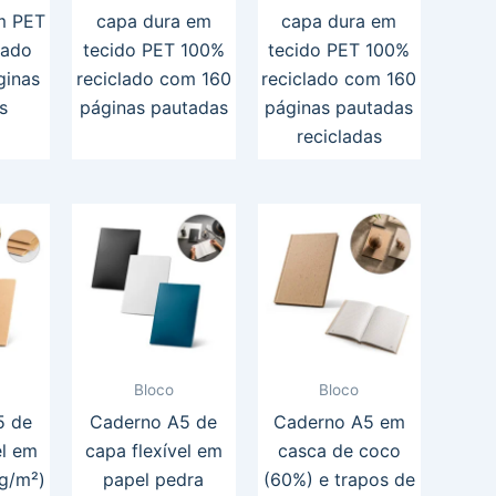
m PET
capa dura em
capa dura em
lado
tecido PET 100%
tecido PET 100%
ginas
reciclado com 160
reciclado com 160
s
páginas pautadas
páginas pautadas
recicladas
Bloco
Bloco
5 de
Caderno A5 de
Caderno A5 em
el em
capa flexível em
casca de coco
 g/m²)
papel pedra
(60%) e trapos de