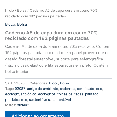
Início
/
Bolsa
/ Caderno A5 de capa dura em couro 70%
reciclado com 192 páginas pautadas
Bloco
,
Bolsa
Caderno A5 de capa dura em couro 70%
reciclado com 192 páginas pautadas
Caderno A5 de capa dura em couro 70% reciclado. Contém
192 páginas pautadas cor marfim em papel proveniente de
gestão florestal sustentável, suporte para esferográfica
(não inclusa), elástico e fita separadora em preto. Contém
bolso interior
SKU:
53628
Categorias:
Bloco
,
Bolsa
Tags:
93087
,
amigo do ambiente
,
cadernos
,
certificado
,
eco
,
ecologic
,
ecológico
,
ecológicos
,
folhas pautadas
,
pautado
,
produtos eco
,
sustentáveis
,
sustentável
Marca:
hi!dea™
Adicionar ao orçamento