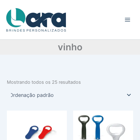
C
Ir
a
para
t
o
e
conteúdo
g
o
r
vinho
i
a
Mostrando todos os 25 resultados