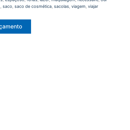
o
,
saco
,
saco de cosmética
,
sacolas
,
viagem
,
viajar
rçamento