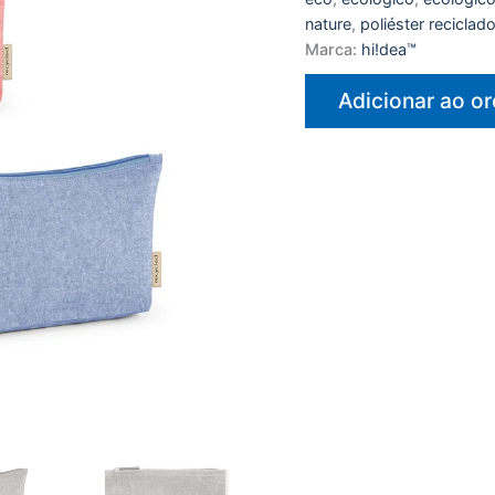
nature
,
poliéster reciclad
Marca:
hi!dea™
Adicionar ao o