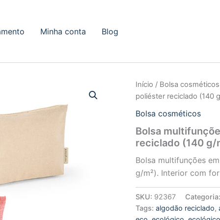
amento
Minha conta
Blog
Início
/
Bolsa cosméticos
poliéster reciclado (140 
Bolsa cosméticos
Bolsa multifunçõ
reciclado (140 g/
Bolsa multifunções em
g/m²). Interior com f
SKU:
92367
Categoria
Tags:
algodão reciclado
,
eco
,
ecológico
,
ecológic