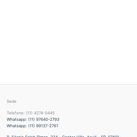
Sede
Telefone: (11) 4274-0445
Whatsapp: (11) 97640-2793
Whatsapp: (11) 99137-2761
R. Sérgio Saleh Riman, 234 - Center Ville, Arujá - SP, 07401-