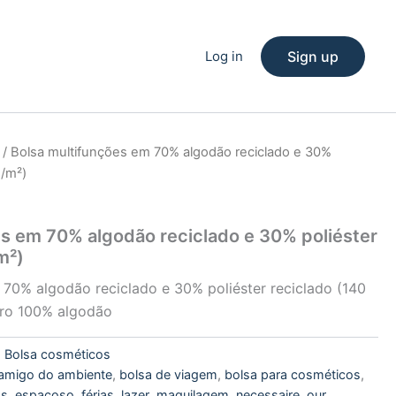
Log in
Sign up
/ Bolsa multifunções em 70% algodão reciclado e 30%
g/m²)
es em 70% algodão reciclado e 30% poliéster
m²)
 70% algodão reciclado e 30% poliéster reciclado (140
orro 100% algodão
:
Bolsa cosméticos
amigo do ambiente
,
bolsa de viagem
,
bolsa para cosméticos
,
os
,
espaçoso
,
férias
,
lazer
,
maquilagem
,
necessaire
,
our