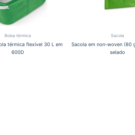
Bolsa térmica
Sacola
ola térmica flexível 30 L em
Sacola em non-woven (80 
600D
selado