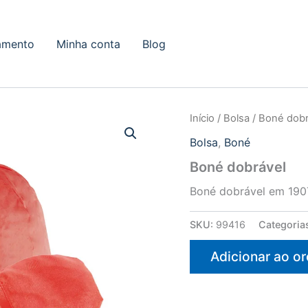
amento
Minha conta
Blog
Início
/
Bolsa
/ Boné dobr
Bolsa
,
Boné
Boné dobrável
Boné dobrável em 190
SKU:
99416
Categoria
Adicionar ao o