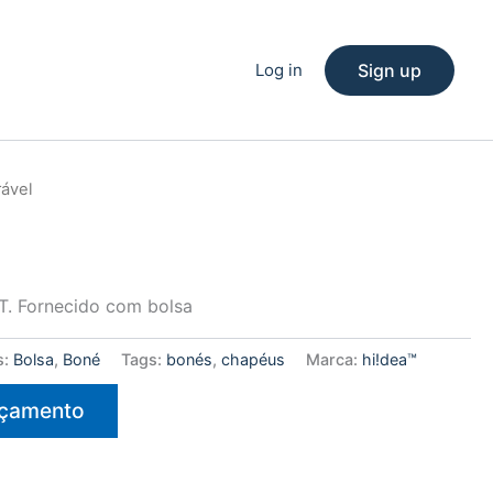
Log in
Sign up
ável
T. Fornecido com bolsa
s:
Bolsa
,
Boné
Tags:
bonés
,
chapéus
Marca:
hi!dea™
rçamento