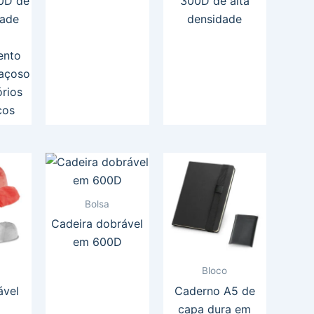
00D de
300D de alta
dade
densidade
ento
paçoso
rios
cos
Bolsa
Cadeira dobrável
em 600D
Bloco
ável
Caderno A5 de
capa dura em