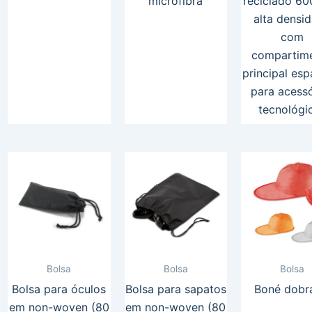
microfibra
reciclado 6
alta densi
com
compartim
principal es
para acessó
tecnológi
Bolsa
Bolsa
Bolsa
Bolsa para óculos
Bolsa para sapatos
Boné dobr
em non-woven (80
em non-woven (80