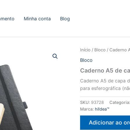
amento
Minha conta
Blog
Início
/
Bloco
/ Caderno A
Bloco
Caderno A5 de ca
Caderno A5 de capa d
para esferográfica (não
SKU:
93728
Categoria
Marca:
hi!dea™
Adicionar ao o