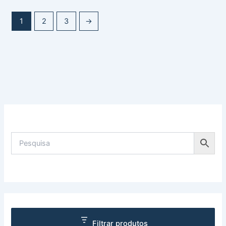
1
2
3
→
Filtrar produtos