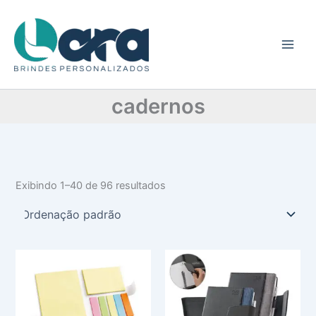
C
Ir
a
para
t
o
e
conteúdo
g
o
r
cadernos
i
a
Exibindo 1–40 de 96 resultados