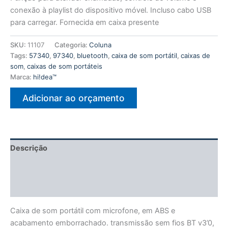
conexão à playlist do dispositivo móvel. Incluso cabo USB
para carregar. Fornecida em caixa presente
SKU:
11107
Categoria:
Coluna
Tags:
57340
,
97340
,
bluetooth
,
caixa de som portátil
,
caixas de
som
,
caixas de som portáteis
Marca:
hi!dea™
Adicionar ao orçamento
Descrição
Informação adicional
Avaliações (0)
Caixa de som portátil com microfone, em ABS e
acabamento emborrachado. transmissão sem fios BT v3’0,