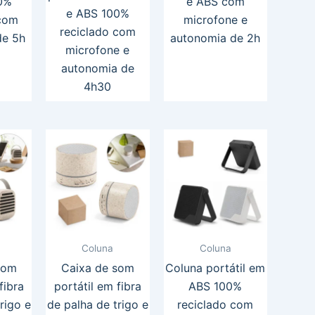
0%
e ABS com
e ABS 100%
 com
microfone e
reciclado com
de 5h
autonomia de 2h
microfone e
autonomia de
4h30
Coluna
Coluna
som
Caixa de som
Coluna portátil em
fibra
portátil em fibra
ABS 100%
rigo e
de palha de trigo e
reciclado com