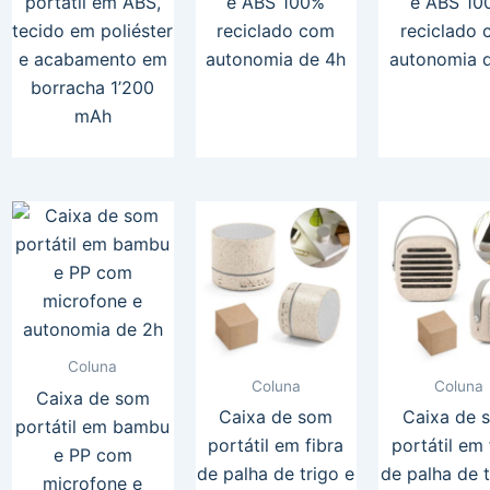
portátil em ABS,
e ABS 100%
e ABS 10
tecido em poliéster
reciclado com
reciclado
e acabamento em
autonomia de 4h
autonomia 
borracha 1’200
mAh
Coluna
Coluna
Coluna
Caixa de som
Caixa de som
Caixa de 
portátil em bambu
portátil em fibra
portátil em 
e PP com
de palha de trigo e
de palha de t
microfone e