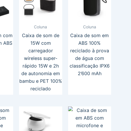
Coluna
Coluna
m com
Caixa de som de
Caixa de som em
m ABS
15W com
ABS 100%
carregador
reciclado à prova
wireless super-
de água com
rápido 15W e 2h
classificação IPX6
de autonomia em
2’600 mAh
bambu e PET 100%
reciclado