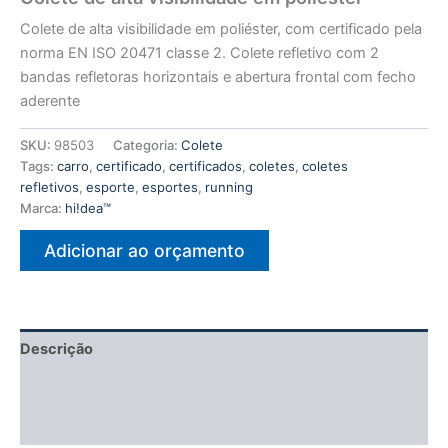
Colete de alta visibilidade em poliéster, com certificado pela
norma EN ISO 20471 classe 2. Colete refletivo com 2
bandas refletoras horizontais e abertura frontal com fecho
aderente
SKU:
98503
Categoria:
Colete
Tags:
carro
,
certificado
,
certificados
,
coletes
,
coletes
refletivos
,
esporte
,
esportes
,
running
Marca:
hi!dea™
Adicionar ao orçamento
Descrição
Informação adicional
Avaliações (0)