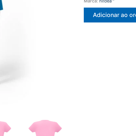
Marca:
hi!dea™
Adicionar ao o