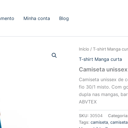
amento
Minha conta
Blog
Início
/
T-shirt Manga cur
T-shirt Manga curta
Camiseta unissex 
Camiseta unissex de 
fio 30/1 misto. Com go
dupla nas mangas, barr
ABVTEX
SKU:
30504
Categoria
Tags:
camiseta
,
camiseta