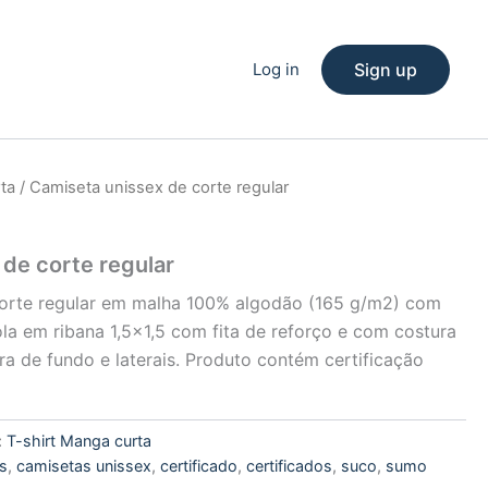
Log in
Sign up
ta
/ Camiseta unissex de corte regular
de corte regular
corte regular em malha 100% algodão (165 g/m2) com
la em ribana 1,5×1,5 com fita de reforço e com costura
a de fundo e laterais. Produto contém certificação
:
T-shirt Manga curta
s
,
camisetas unissex
,
certificado
,
certificados
,
suco
,
sumo