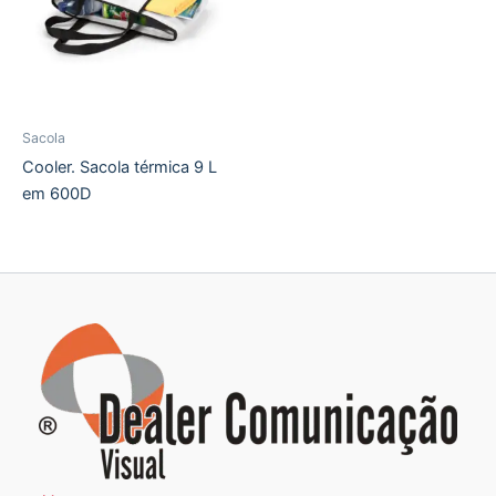
Sacola
Cooler. Sacola térmica 9 L
em 600D