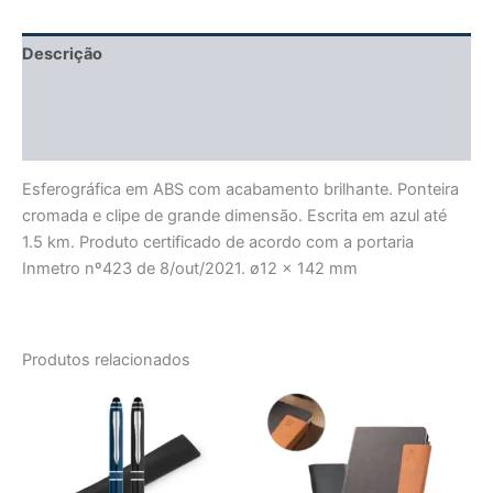
Descrição
Informação adicional
Avaliações (0)
Esferográfica em ABS com acabamento brilhante. Ponteira
cromada e clipe de grande dimensão. Escrita em azul até
1.5 km. Produto certificado de acordo com a portaria
Inmetro nº423 de 8/out/2021. ø12 x 142 mm
Produtos relacionados