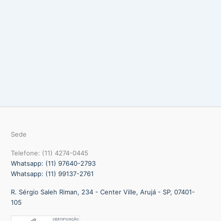
Sede
Telefone: (11) 4274-0445
Whatsapp: (11) 97640-2793
Whatsapp: (11) 99137-2761
R. Sérgio Saleh Riman, 234 - Center Ville, Arujá - SP, 07401-
105