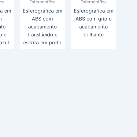
ica
Esferográfica
Esferográfica
ca em
Esferográfica em
Esferográfica em
m
ABS com
ABS com grip e
to
acabamento
acabamento
o e
translúcido e
brilhante
azul
escrita em preto