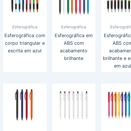
Esferográfica
Esferográfica
Esferográf
Esferográfica com
Esferográfica em
Esferográfi
corpo triangular e
ABS com
ABS co
escrita em azul
acabamento
acabamen
brilhante
brilhante e e
em azu