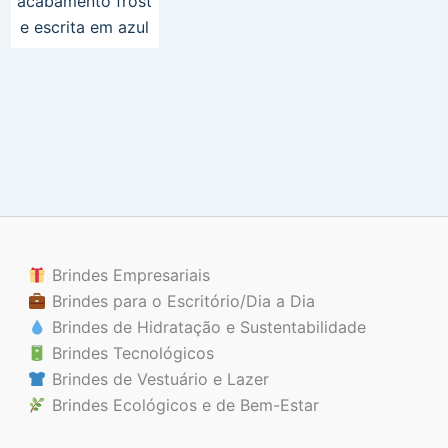
acabamento frost
e escrita em azul
Brindes Empresariais
Brindes para o Escritório/Dia a Dia
Brindes de Hidratação e Sustentabilidade
Brindes Tecnológicos
Brindes de Vestuário e Lazer
Brindes Ecológicos e de Bem-Estar