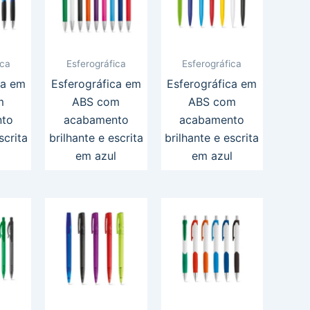
ica
Esferográfica
Esferográfica
ca em
Esferográfica em
Esferográfica em
m
ABS com
ABS com
to
acabamento
acabamento
scrita
brilhante e escrita
brilhante e escrita
l
em azul
em azul