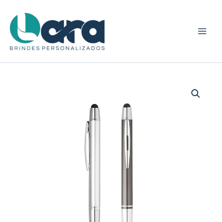
Ir
para
o
conteúdo