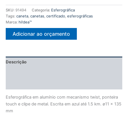
SKU:
91494
Categoria:
Esferográfica
Tags:
caneta
,
canetas
,
certificado
,
esferográficas
Marca:
hi!dea™
Adicionar ao orçamento
Descrição
Informação adicional
Avaliações (0)
Esferográfica em alumínio com mecanismo twist, ponteira
touch e clipe de metal. Escrita em azul até 1.5 km. ø11 x 135
mm