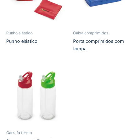
Punho elástico
Caixa comprimidos
Punho elástico
Porta comprimidos com
tampa
Garrafa termo