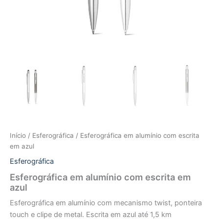
Início
/
Esferográfica
/ Esferográfica em alumínio com escrita
em azul
Esferográfica
Esferográfica em alumínio com escrita em
azul
Esferográfica em alumínio com mecanismo twist, ponteira
touch e clipe de metal. Escrita em azul até 1,5 km