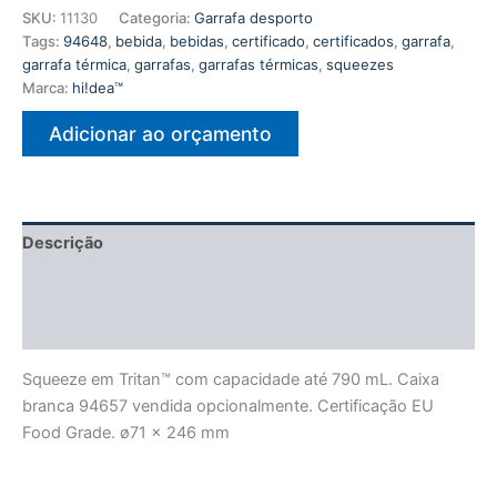
SKU:
11130
Categoria:
Garrafa desporto
Tags:
94648
,
bebida
,
bebidas
,
certificado
,
certificados
,
garrafa
,
garrafa térmica
,
garrafas
,
garrafas térmicas
,
squeezes
Marca:
hi!dea™
Adicionar ao orçamento
Descrição
Informação adicional
Avaliações (0)
Squeeze em Tritan™ com capacidade até 790 mL. Caixa
branca 94657 vendida opcionalmente. Certificação EU
Food Grade. ø71 x 246 mm