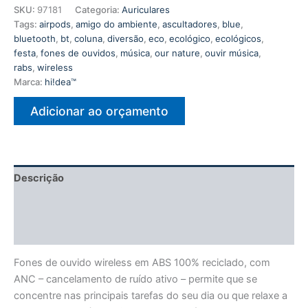
SKU:
97181
Categoria:
Auriculares
Tags:
airpods
,
amigo do ambiente
,
ascultadores
,
blue
,
bluetooth
,
bt
,
coluna
,
diversão
,
eco
,
ecológico
,
ecológicos
,
festa
,
fones de ouvidos
,
música
,
our nature
,
ouvir música
,
rabs
,
wireless
Marca:
hi!dea™
Adicionar ao orçamento
Descrição
Informação adicional
Avaliações (0)
Fones de ouvido wireless em ABS 100% reciclado, com
ANC – cancelamento de ruído ativo – permite que se
concentre nas principais tarefas do seu dia ou que relaxe a