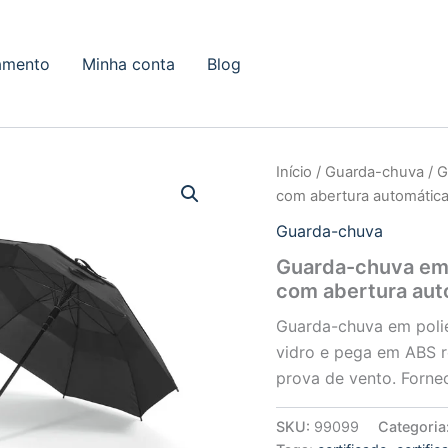
amento
Minha conta
Blog
Início
/
Guarda-chuva
/ G
com abertura automátic
Guarda-chuva
Guarda-chuva em 
com abertura aut
Guarda-chuva em polié
vidro e pega em ABS r
prova de vento. Fornec
SKU:
99099
Categoria