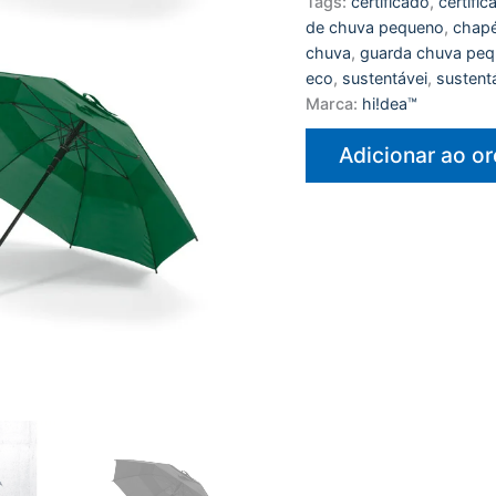
Tags:
certificado
,
certifi
de chuva pequeno
,
chapé
chuva
,
guarda chuva pe
eco
,
sustentávei
,
sustent
Marca:
hi!dea™
Adicionar ao o