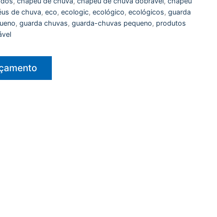
cados
,
chapéu de chuva
,
chapéu de chuva dobrável
,
chapéu
us de chuva
,
eco
,
ecologic
,
ecológico
,
ecológicos
,
guarda
queno
,
guarda chuvas
,
guarda-chuvas pequeno
,
produtos
ável
rçamento