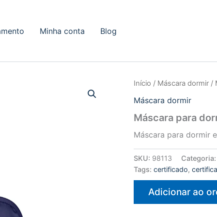
amento
Minha conta
Blog
Início
/
Máscara dormir
/ 
Máscara dormir
Máscara para dor
Máscara para dormir 
SKU:
98113
Categoria
Tags:
certificado
,
certifi
Adicionar ao o