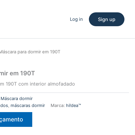
Log in
Sign up
Máscara para dormir em 190T
mir em 190T
em 190T com interior almofadado
:
Máscara dormir
cados
,
máscaras dormir
Marca:
hi!dea™
rçamento