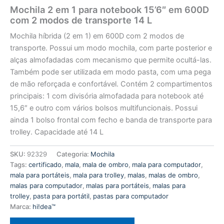
Mochila 2 em 1 para notebook 15’6″ em 600D
com 2 modos de transporte 14 L
Mochila híbrida (2 em 1) em 600D com 2 modos de
transporte. Possui um modo mochila, com parte posterior e
alças almofadadas com mecanismo que permite ocultá-las.
Também pode ser utilizada em modo pasta, com uma pega
de mão reforçada e confortável. Contém 2 compartimentos
principais: 1 com divisória almofadada para notebook até
15,6″ e outro com vários bolsos multifuncionais. Possui
ainda 1 bolso frontal com fecho e banda de transporte para
trolley. Capacidade até 14 L
SKU:
92329
Categoria:
Mochila
Tags:
certificado
,
mala
,
mala de ombro
,
mala para computador
,
mala para portáteis
,
mala para trolley
,
malas
,
malas de ombro
,
malas para computador
,
malas para portáteis
,
malas para
trolley
,
pasta para portátil
,
pastas para computador
Marca:
hi!dea™