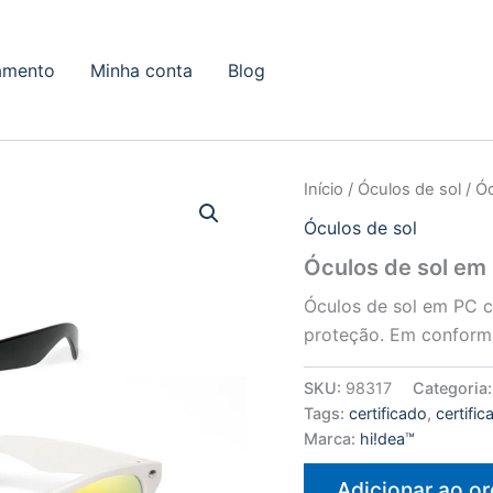
amento
Minha conta
Blog
Início
/
Óculos de sol
/ Ó
Óculos de sol
Óculos de sol em
Óculos de sol em PC c
proteção. Em conform
SKU:
98317
Categoria
Tags:
certificado
,
certifi
Marca:
hi!dea™
Adicionar ao o