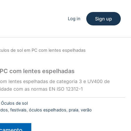
Log in
Sign up
culos de sol em PC com lentes espelhadas
 PC com lentes espelhadas
om lentes espelhadas de categoria 3 e UV400 de
idade com as normas EN ISO 12312-1
:
Óculos de sol
cados
,
festivais
,
óculos espelhados
,
praia
,
verão
rçamento